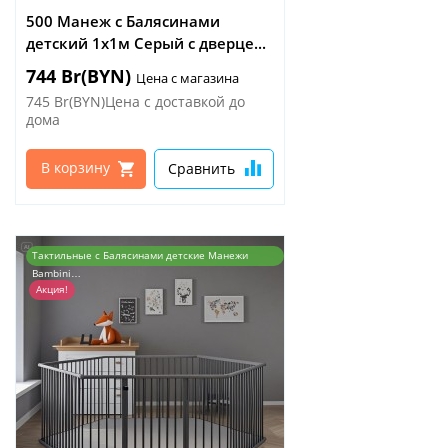
500 Манеж с Балясинами
детский 1х1м Серый с дверце...
744 Br(BYN)
Цена с магазина
745 Br(BYN)Цена с доставкой до
дома
В корзину
Сравнить
Тактильные с Балясинами детские Манежи
Bambini…
Акция!