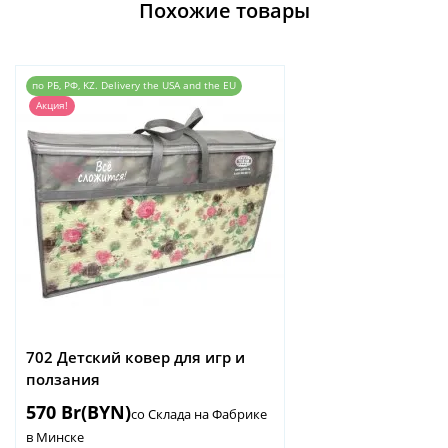
Похожие товары
по РБ, РФ, KZ. Delivery the USA and the EU
Акция!
702 Детский ковер для игр и
ползания
570 Br(BYN)
со Склада на Фабрике
в Минске