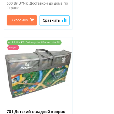
600 Br(BYN)
с Доставкой до дома по
Стране
В корзину
Сравнить
по РБ, РФ, KZ. Delivery the USA and the EU
Акция!
701 Детский складной коврик