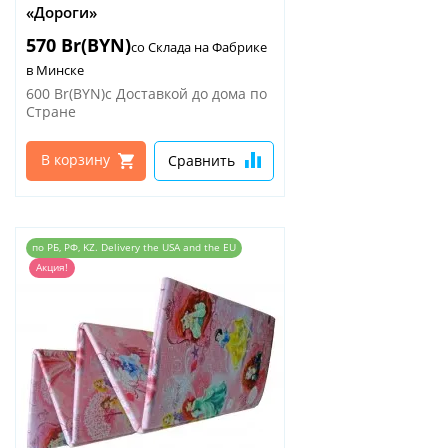
«Дороги»
570 Br(BYN)
со Склада на Фабрике
в Минске
600 Br(BYN)
с Доставкой до дома по
Стране
В корзину
Сравнить
по РБ, РФ, KZ. Delivery the USA and the EU
Акция!