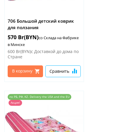
706 Большой детский коврик
для ползания
570 Br(BYN)
со Склада на Фабрике
в Минске
600 Br(BYN)
с Доставкой до дома по
Стране
В корзину
Сравнить
по РБ, РФ, KZ. Delivery the USA and the EU
Акция!