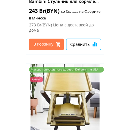
Bambini Стульчик для кормле...
243 Br(BYN)
со Склада на Фабрике
в Минске
273 Br(BYN)
Цена с доставкой до
дома
В корзину
Сравнить
Массив натурального дерева. Delivery the USA
and the EU
Акция!