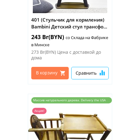
401 (Стульчик для кормления)
Bambini Детский стул трансфо...
243 Br(BYN)
со Склада на Фабрике
в Минске
273 Br(BYN)
Цена с доставкой до
дома
В корзину
Сравнить
Массив натурального дерева. Delivery the USA
and the EU
Акция!