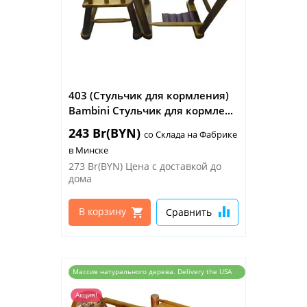
403 (Стульчик для кормления)
Bambini Стульчик для кормле...
243 Br(BYN)
со Склада на Фабрике
в Минске
273 Br(BYN)
Цена с доставкой до
дома
В корзину
Сравнить
Массив натурального дерева. Delivery the USA
and the EU
Акция!