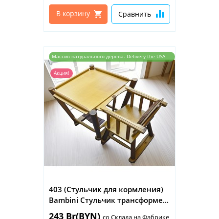
В корзину
Сравнить
Массив натурального дерева. Delivery the USA
and the EU
Акция!
403 (Стульчик для кормления)
Bambini Стульчик трансформе...
243 Br(BYN)
со Склада на Фабрике