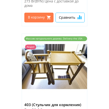
273 Br(BYN)
Цена с доставкой до
дома
В корзину
Сравнить
Массив натурального дерева. Delivery the USA
and the EU
Акция!
403 (Стульчик для кормления)