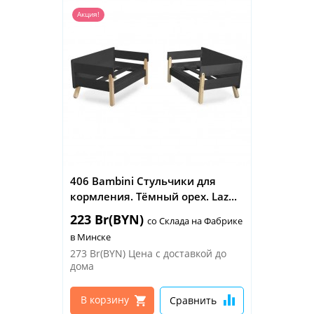
and the EU
Акция!
406 Bambini Стульчики для
кормления. Тёмный орех. Laz...
223 Br(BYN)
со Склада на Фабрике
в Минске
273 Br(BYN)
Цена с доставкой до
дома
В корзину
Сравнить