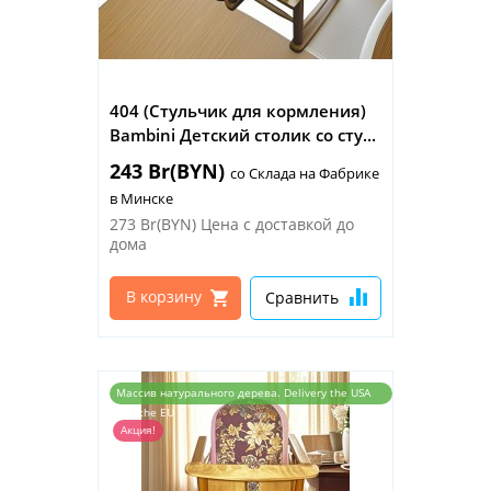
404 (Стульчик для кормления)
Bambini Детский столик со сту...
243 Br(BYN)
со Склада на Фабрике
в Минске
273 Br(BYN)
Цена с доставкой до
дома
В корзину
Сравнить
Массив натурального дерева. Delivery the USA
and the EU
Акция!