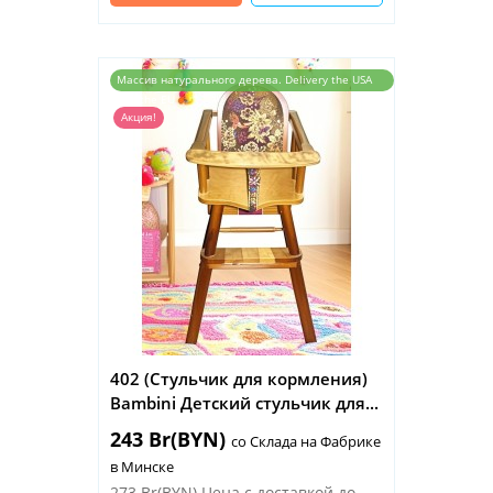
Массив натурального дерева. Delivery the USA
and the EU
Акция!
402 (Стульчик для кормления)
Bambini Детский стульчик для...
243 Br(BYN)
со Склада на Фабрике
в Минске
273 Br(BYN)
Цена с доставкой до