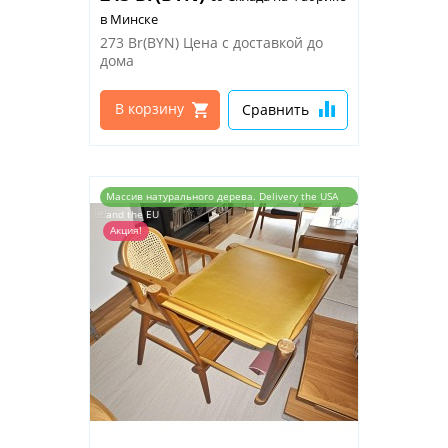
в Минске
273 Br(BYN)
Цена с доставкой до
дома
В корзину
Сравнить
Массив натурального дерева. Delivery the USA
and the EU
Акция!