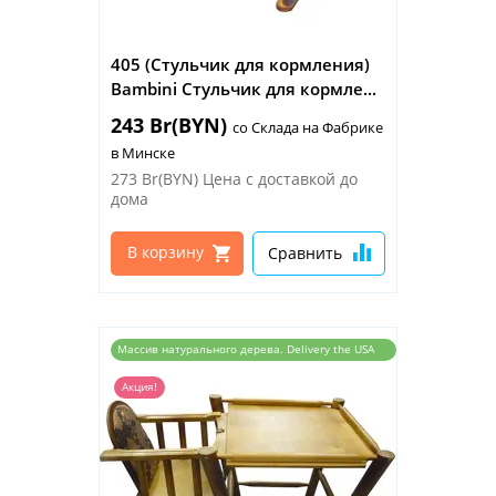
405 (Стульчик для кормления)
Bambini Стульчик для кормле...
243 Br(BYN)
со Склада на Фабрике
в Минске
273 Br(BYN)
Цена с доставкой до
дома
В корзину
Сравнить
Массив натурального дерева. Delivery the USA
and the EU
Акция!