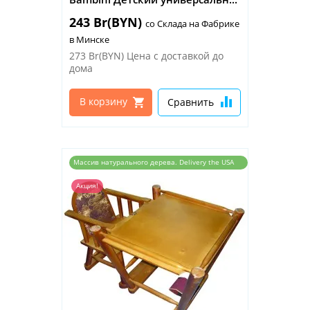
243 Br(BYN)
со Склада на Фабрике
в Минске
273 Br(BYN)
Цена с доставкой до
дома
В корзину
Сравнить
Массив натурального дерева. Delivery the USA
and the EU
Акция!