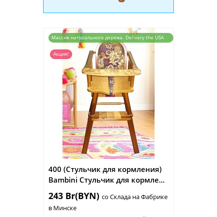
Массив натурального дерева. Delivery the USA
and the EU
Акция!
400 (Стульчик для кормления)
Bambini Стульчик для кормле...
243 Br(BYN)
со Склада на Фабрике
в Минске