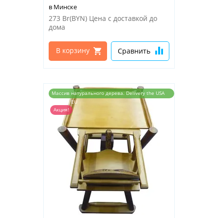
в Минске
273 Br(BYN)
Цена с доставкой до
дома
В корзину
Сравнить
Массив натурального дерева. Delivery the USA
and the EU
Акция!