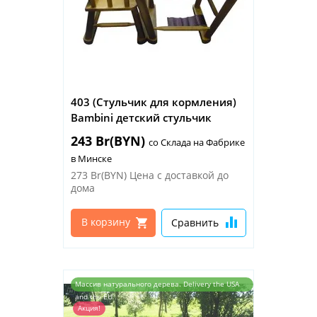
403 (Стульчик для кормления)
Bambini детский стульчик
243 Br(BYN)
со Склада на Фабрике
в Минске
273 Br(BYN)
Цена с доставкой до
дома
В корзину
Сравнить
Массив натурального дерева. Delivery the USA
and the EU
Акция!