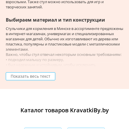
взрослыми. Также стул можно использовать для игр и
творческих занятий.
Выбираем материал и тип конструкции
Стульчики для кормления в Минске в ассортименте предложены
в интернет-магазинах, универмагах и специализированных
магазинах для детей. Обычно их изготавливают из дерева или
пластика, популярны и пластиковые модели с металлическими
элементами.
Важно, чтобы стул отвечал некоторым основным требованиям:
• подходил малышу по размеру,
• был надежным и устойчивым, чтобы исключить
опрокидывание,
• оснащался механизмами регулировки.
Показать весь текст
Деревянный стульчик отличается высокой прочностью и
длительным сроком службы, а натуральный материал
безопасен и экологичен. Однако при покупке следует обратить
внимание на отсутствие острых углов и выступов, чтобы малыш
не мог поцарапаться или удариться.
Каталог товаров KravatkiBy.by
Представленный в нашем каталоге стульчик для кормления
«Ретро» производится из массива сосны, тонированного в цвет