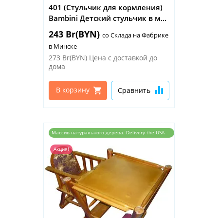
401 (Стульчик для кормления)
Bambini Детский стульчик в м...
243 Br(BYN)
со Склада на Фабрике
в Минске
273 Br(BYN)
Цена с доставкой до
дома
В корзину
Сравнить
Массив натурального дерева. Delivery the USA
and the EU
Акция!