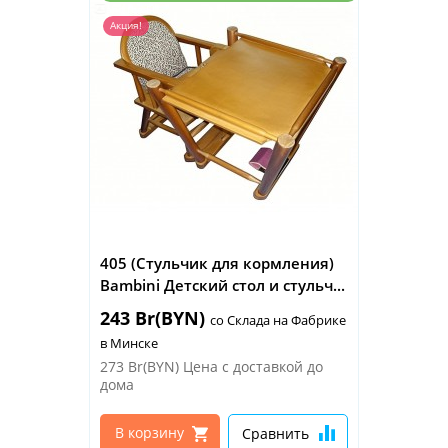
and the EU
Акция!
405 (Стульчик для кормления)
Bambini Детский стол и стульч...
243 Br(BYN)
со Склада на Фабрике
в Минске
273 Br(BYN)
Цена с доставкой до
дома
В корзину
Сравнить