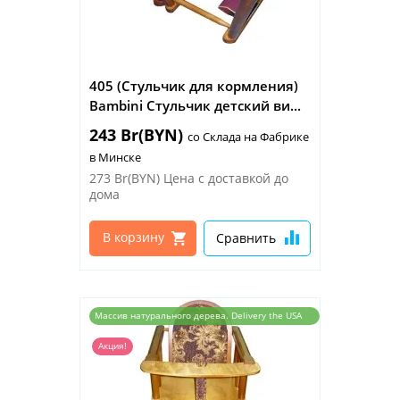
405 (Стульчик для кормления)
Bambini Стульчик детский ви...
243 Br(BYN)
со Склада на Фабрике
в Минске
273 Br(BYN)
Цена с доставкой до
дома
В корзину
Сравнить
Массив натурального дерева. Delivery the USA
and the EU
Акция!