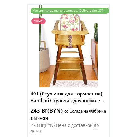
Массив натурального дерева. Delivery the USA
and the EU
Акция!
401 (Стульчик для кормления)
Bambini Стульчик для кормле...
243 Br(BYN)
со Склада на Фабрике
в Минске
273 Br(BYN)
Цена с доставкой до
дома