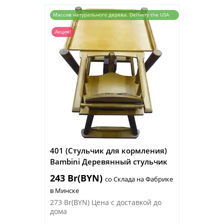
Массив натурального дерева. Delivery the USA
and the EU
Акция!
401 (Стульчик для кормления)
Bambini Деревянный стульчик
243 Br(BYN)
со Склада на Фабрике
в Минске
273 Br(BYN)
Цена с доставкой до
дома