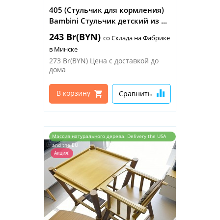
405 (Стульчик для кормления)
Bambini Стульчик детский из ...
243 Br(BYN)
со Склада на Фабрике
в Минске
273 Br(BYN)
Цена с доставкой до
дома
В корзину
Сравнить
Массив натурального дерева. Delivery the USA
and the EU
Акция!