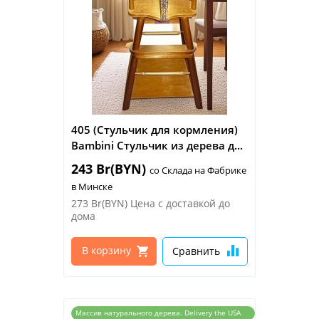
405 (Стульчик для кормления)
Bambini Стульчик из дерева д...
243 Br(BYN)
со Склада на Фабрике
в Минске
273 Br(BYN)
Цена с доставкой до
дома
В корзину
Сравнить
Массив натурального дерева. Delivery the USA