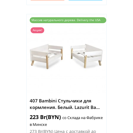
Массив натурального дерева. Delivery the USA
and the EU
Акция!
407 Bambini Стульчики для
кормления. Белый. Lazurit Ba...
223 Br(BYN)
со Склада на Фабрике
в Минске
273 Br(BYN)
Цена с доставкой до