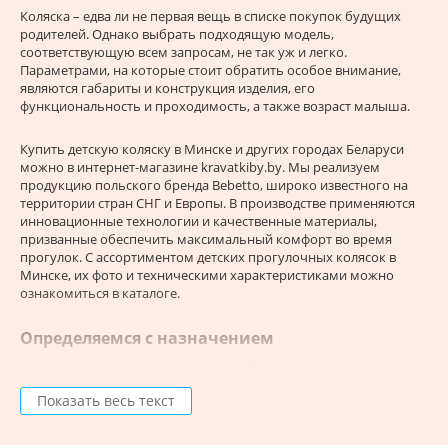
Коляска – едва ли не первая вещь в списке покупок будущих
родителей. Однако выбрать подходящую модель,
соответствующую всем запросам, не так уж и легко.
Параметрами, на которые стоит обратить особое внимание,
являются габариты и конструкция изделия, его
функциональность и проходимость, а также возраст малыша.
Купить детскую коляску в Минске и других городах Беларуси
можно в интернет-магазине kravatkiby.by. Мы реализуем
продукцию польского бренда Bebetto, широко известного на
территории стран СНГ и Европы. В производстве применяются
инновационные технологии и качественные материалы,
призванные обеспечить максимальный комфорт во время
прогулок. С ассортиментом детских прогулочных колясок в
Минске, их фото и техническими характеристиками можно
ознакомиться в каталоге.
Определяемся с назначением
Классическая люлька – оптимальный вариант коляски для
новорожденного. Она рассчитана на детей в возрасте до года,
Показать весь текст
которые еще не умеют уверенно сидеть. Преимущества таких
моделей заключаются в высокой посадке младенца, закрытом
утепленном корпусе, шасси с плавным ходом и вездеходности