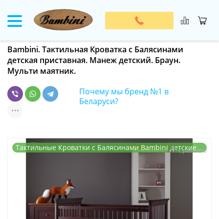
Bambini. Тактильная Кроватка с Балясинами
детская приставная. Манеж детский. Браун.
Мульти маятник.
Почему мы бренд №1 в
Беларуси?
Тактильные Кроватки с Балясинами Bambini детские…
Сравнить