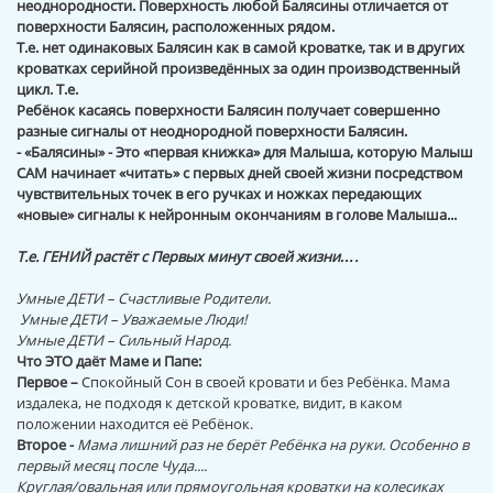
неоднородности. Поверхность любой Балясины отличается от
поверхности Балясин, расположенных рядом.
Т.е. нет одинаковых Балясин как в самой кроватке, так и в других
кроватках серийной произведённых за один производственный
цикл. Т.е.
Ребёнок касаясь поверхности Балясин получает совершенно
разные сигналы от неоднородной поверхности Балясин.
- «Балясины» - Это «первая книжка» для Малыша, которую Малыш
САМ начинает «читать» с первых дней своей жизни посредством
чувствительных точек в его ручках и ножках передающих
«новые» сигналы к нейронным окончаниям в голове Малыша...
Т.е. ГЕНИЙ растёт с Первых минут своей жизни….
Умные ДЕТИ – Счастливые Родители.
Умные ДЕТИ – Уважаемые Люди!
Умные ДЕТИ – Сильный Народ.
Что ЭТО даёт Маме и Папе:
Первое –
Спокойный Сон в своей кровати и без Ребёнка. Мама
издалека, не подходя к детской кроватке, видит, в каком
положении находится её Ребёнок.
Второе -
Мама лишний раз не берёт Ребёнка на руки. Особенно в
первый месяц после Чуда....
Круглая/овальная или прямоугольная кроватки на колесиках