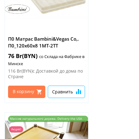
П0 Матрас Bambini&Vegas Co,.
П0_120х60х8 1МТ-2ТТ
76 Br(BYN)
со Склада на Фабрике в
Минске
116 Br(BYN)с Доставкой до дома по
Стране
В корзину
Сравнить
Массив натурального дерева. Delivery the USA
and the EU
Акция!