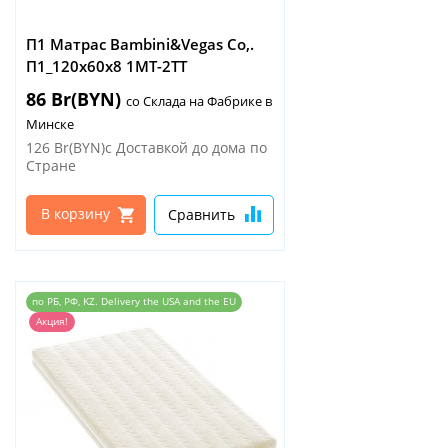
П1 Матрас Bambini&Vegas Co,.
П1_120х60х8 1МТ-2ТТ
86 Br(BYN)
со Склада на Фабрике в
Минске
126 Br(BYN)с Доставкой до дома по
Стране
В корзину
Сравнить
по РБ, РФ, KZ. Delivery the USA and the EU
Акция!