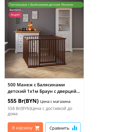
Тактильные с Балясинами детские Манежи
Bambini…
Акция!
500 Манеж с Балясинами
детский 1х1м Браун с дверцей...
555 Br(BYN)
Цена с магазина
558 Br(BYN)Цена с доставкой до
дома
В корзину
Сравнить