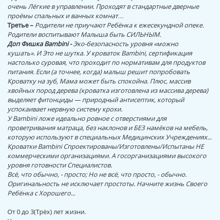
очень Лёгкие в управлении. Проходят в стандартные дверные
проёмы спальных и ванных комнат…
Третье –
Родители не приучают Ребёнка к ежесекундной опеке.
Родители воспитывают Малыша быть СИЛЬНЫМ.
Доп Фишка Bambini -
Эко-безопасность уровня «можно
кушать». И Это не шутка. У кроваток Bambini, сертификация
настолько суровая, что проходит по нормативам для продуктов
питания. Если (а точнее, когда) малыш решит попробовать
Кроватку на зуб, Мама может быть спокойна. Плюс, массив
хвойных пород дерева (кроватка изготовлена из массива дерева)
выделяет фитонциды — природный антисептик, который
успокаивает нервную систему крохи.
У Bambini ложе идеально ровное с отверстиями для
проветривания матраца, без наклонов и БЕЗ намёков на мебель,
которую используют в специальных Медицинских Учреждениях...
Кроватки Bambini Спроектированы/Изготовлены/Испытаны НЕ
коммерческими организациями. А госорганизациями высокого
уровня готовности Специалистов.
Всё, что обычно, - просто; Но не всё, что просто, - обычно.
Оригинальность не исключает простоты. Начните жизнь Своего
Ребёнка с Хорошего...
От 0 до 3(Трёх) лет жизни.