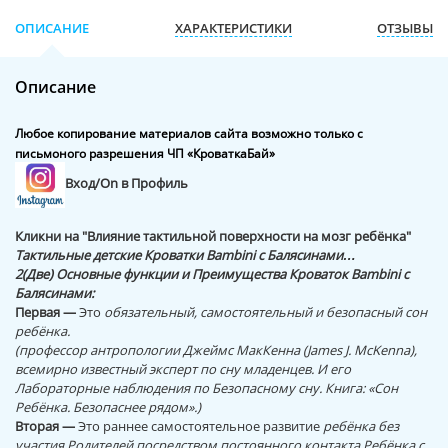
ОПИСАНИЕ
ХАРАКТЕРИСТИКИ
ОТЗЫВЫ
Описание
Любое копирование материалов сайта возможно только с
письмоного разрешения ЧП «КроваткаБай»
Вход/On в Профиль
Кликни на "Влияние тактильной поверхности на мозг ребёнка
"
Тактильные детские Кроватки Bambini с Балясинами…
2(Две) Основные функции и Преимущества Кроваток Bambini с
Балясинами:
Первая —
Это
обязательный, самостоятельный и безопасный сон
ребёнка.
(профессор антропологии Джеймс МакКенна (James J. McKenna),
всемирно известный эксперт по сну младенцев. И его
Лабораторные наблюдения по Безопасному сну. Книга: «Сон
Ребёнка. Безопаснее рядом».)
Вторая —
Это раннее самостоятельное развитие
ребёнка без
участия Родителей посредством постоянного контакта Ребёнка с