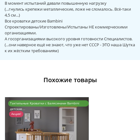
В момент испытаний давали повышенную нагрузку
(...гнулись крепежи металлические, ложе не сломалось. Всё-таки
4,5 см...)
Все кроватки детские Bambini
Спроектированы/Изготовлены/Испытаны НЕ коммерческими
организациями.
А госорганизациями высокого уровня готовности Специалистов.
(...они наверное ещё не знают, что уже нет СССР - ЭТО наша Шутка
к их жёстким требованиям)
Похожие товары
Тактильные Кроватки с Балясинами Bambini
детские…
Акция!