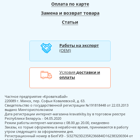
Оплата по карте
Замена и возврат товара
Статьи
Работы на экспорт
(ОЕМ)
Условия
доставки и
оплаты
Частное предприятие «КроваткаБай»
220089 г. Минск, пер. Софьи Ковалевской, д. 63.
Свидетельство о государственной регистрации №191818448 от 22.03.2013
выдано Мингорисполкомом
Дата регистрации интернет-магазина kravatkiby.by в торговом реестре
Республики Беларусь - 04.05.2020
Режим работы интернет-магазина с 08.00 до 20.00, ежедневно
Заказы, ко торые оформлены в нерабочее время, принимаются в работу
утром следующего за оформлением дня.
Регистрационный номер в БелГИЭ - SI327923D235R236684ID162383200304 от