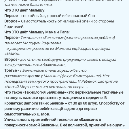
тактильными Балясинами.
Что ЭТО даёт Малышу:
Первое
– спокойный, здоровый и безопасный Сон…
Второе
– Самостоятельность от излишней опеки со стороны
Родителей.
Что ЭТО даёт Малышу Маме и Папе:
Первое -
Технология «Балясины» (раннего развития ребёнка)
помогает Молодым Родителям
- в ускоренном развитии их Малыша ещё задолго до звука
«МАМА»…
Второе -
достаточно свободную циркуляцию свежего воздуха
между тактильными балясинами..
Третье -
с Балясинами очень хорошо/быстро
развивается
зрение
у Малыша (фокус ближе/дальше). Нет
последствий замкнутого пространства... И Ребёнок смотрит на
«Новый Мир» не только вертикально вверх….
Что такое «Технология Балясины» - это вертикальные тактильные
на ощупь палочки кроватки с утолщением к середине. В
кроватках Bambini таких Балясин – от 30 до 60 штук. Способствуют
раннему развитию ребёнка ещё задолго до первых
самостоятельных шагов.
Уникальность применённой технологии «Балясин»: в
поверхности самой Балясины. В её волнистой, приятной на ощупь