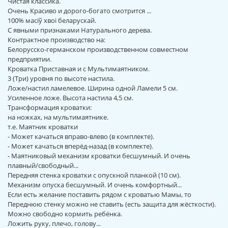
Чистая классика.
Очень Красиво и дорого-богато смотрится ...
100% масіў хвоі беларускай.
С явными признаками Натурального дерева.
Контрактное производство на:
Белорусско-германском производственном совместном
предприятии.
Кроватка Приставная и с Мультимаятником.
3 (Три) уровня по высоте настила.
Ложе/настил ламелевое. Ширина одной Ламели 5 см.
Усиленное ложе. Высота настила 4,5 см.
Трансформация кроватки:
на ножках, на мультимаятнике.
т.е. Маятник кроватки
- Может качаться вправо-влево (в комплекте).
- Может качаться вперёд-назад (в комплекте).
- Маятниковый механизм кроватки бесшумный. И очень
плавный/свободный...
Передняя стенка кроватки с опускной планкой (10 см).
Механизм опуска бесшумный. И очень комфортный...
Если есть желание поставить рядом с кроватью Мамы, то
Переднюю стенку можно не ставить (есть защита для жёсткости).
Можно свободно кормить ребёнка.
Ложить руку, плечо, голову...