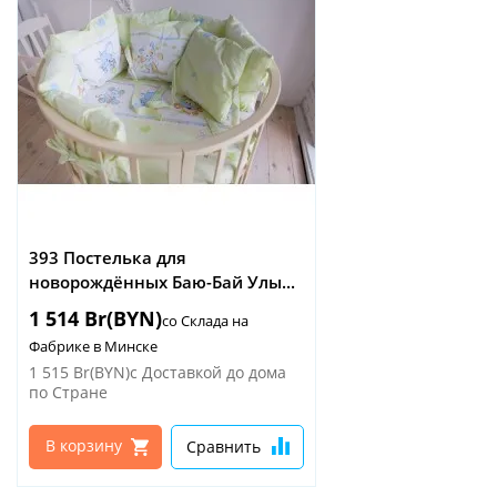
393 Постелька для
новорождённых Баю-Бай Улы...
1 514 Br(BYN)
со Склада на
Фабрике в Минске
1 515 Br(BYN)
с Доставкой до дома
по Стране
В корзину
Сравнить