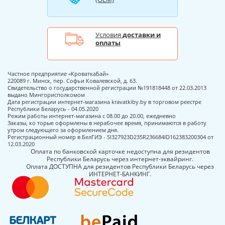
Условия
доставки и
оплаты
Частное предприятие «КроваткаБай»
220089 г. Минск, пер. Софьи Ковалевской, д. 63.
Свидетельство о государственной регистрации №191818448 от 22.03.2013
выдано Мингорисполкомом
Дата регистрации интернет-магазина kravatkiby.by в торговом реестре
Республики Беларусь - 04.05.2020
Режим работы интернет-магазина с 08.00 до 20.00, ежедневно
Заказы, ко торые оформлены в нерабочее время, принимаются в работу
утром следующего за оформлением дня.
Регистрационный номер в БелГИЭ - SI327923D235R236684ID162383200304 от
12.03.2020
Оплата по банковской карточке недоступна для резидентов
Республики Беларусь через интернет-эквайринг.
Оплата ДОСТУПНА для резидентов Республики Беларусь через
ИНТЕРНЕТ-БАНКИНГ.