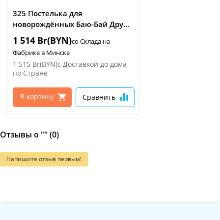
325 Постелька для
новорождённых Баю-Бай Дру...
1 514 Br(BYN)
со Склада на
Фабрике в Минске
1 515 Br(BYN)
с Доставкой до дома
по Стране
В корзину
Сравнить
Отзывы о "" (0)
Напишите отзыв первым!