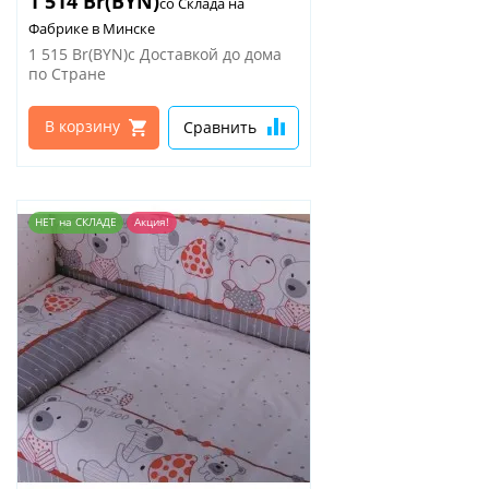
1 514 Br(BYN)
со Склада на
Фабрике в Минске
1 515 Br(BYN)
с Доставкой до дома
по Стране
В корзину
Сравнить
НЕТ на СКЛАДЕ
Акция!