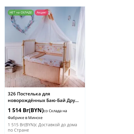
НЕТ на СКЛАДЕ
Акция!
326 Постелька для
новорождённых Баю-Бай Дру...
1 514 Br(BYN)
со Склада на
Фабрике в Минске
1 515 Br(BYN)
с Доставкой до дома
по Стране