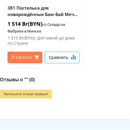
381 Постелька для
новорождённых Баю-Бай Меч...
1 514 Br(BYN)
со Склада на
Фабрике в Минске
1 515 Br(BYN)
с Доставкой до дома
по Стране
В корзину
Сравнить
Отзывы о "" (0)
Напишите отзыв первым!