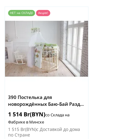
НЕТ на СКЛАДЕ
Акция!
390 Постелька для
новорождённых Баю-Бай Разд...
1 514 Br(BYN)
со Склада на
Фабрике в Минске
1 515 Br(BYN)
с Доставкой до дома
по Стране