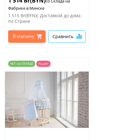
1 514 Br(BYN)
со Склада на
Фабрике в Минске
1 515 Br(BYN)
с Доставкой до дома
по Стране
В корзину
Сравнить
НЕТ на СКЛАДЕ
Акция!