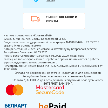
Условия
доставки и
оплаты
Частное предприятие «КроваткаБай»
220089 г. Минск, пер. Софьи Ковалевской, д. 63.
Свидетельство о государственной регистрации №191818448 от 22.03.2013
выдано Мингорисполкомом
Дата регистрации интернет-магазина kravatkiby.by в торговом реестре
Республики Беларусь - 04.05.2020
Режим работы интернет-магазина с 08.00 до 20.00, ежедневно
Заказы, ко торые оформлены в нерабочее время, принимаются в работу
утром следующего за оформлением дня.
Регистрационный номер в БелГИЭ - SI327923D235R236684ID162383200304 от
12.03.2020
Оплата по банковской карточке недоступна для резидентов
Республики Беларусь через интернет-эквайринг.
Оплата ДОСТУПНА для резидентов Республики Беларусь через
ИНТЕРНЕТ-БАНКИНГ.