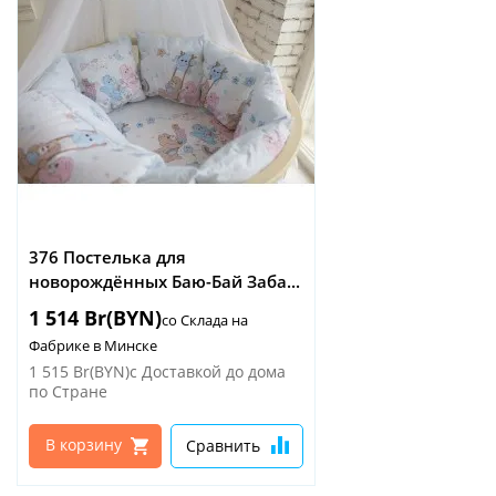
376 Постелька для
новорождённых Баю-Бай Заба...
1 514 Br(BYN)
со Склада на
Фабрике в Минске
1 515 Br(BYN)
с Доставкой до дома
по Стране
В корзину
Сравнить